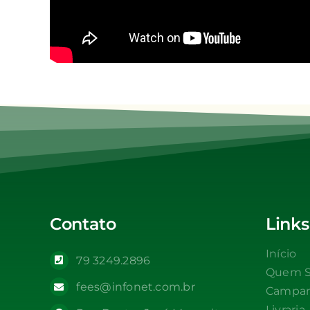
Contato
Links
Início
79 3249.2896
Quem 
fees@infonet.com.br
Campa
Livraria