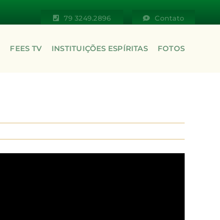
79 3249.2896
Contato
S
FEES TV
INSTITUIÇÕES ESPÍRITAS
FOTOS