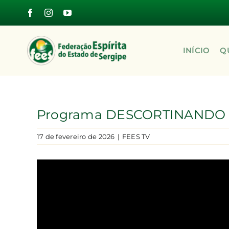
Skip
to
content
INÍCIO
Q
Programa DESCORTINANDO O
17 de fevereiro de 2026
|
FEES TV