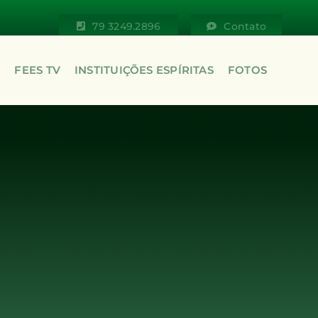
79 3249.2896
Contato
S
FEES TV
INSTITUIÇÕES ESPÍRITAS
FOTOS