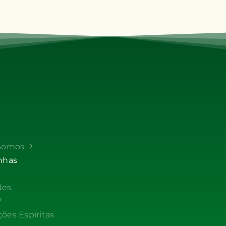
Somos
nhas
des
V
ções Espíritas