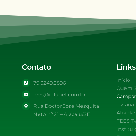
Contato
Links
Início
79 3249.2896
Quem 
fees@infonet.com.br
Campa
Livraria
Rua Doctor José Mesquita
Ativida
Neto nº 21 – Aracaju/SE
FEES T
Institui