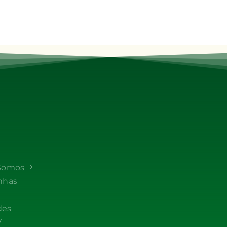
Somos
nhas
des
V