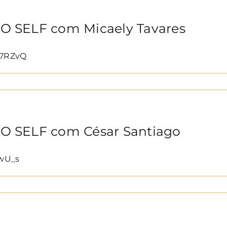
 SELF com Micaely Tavares
m7RZvQ
 SELF com César Santiago
wU_s