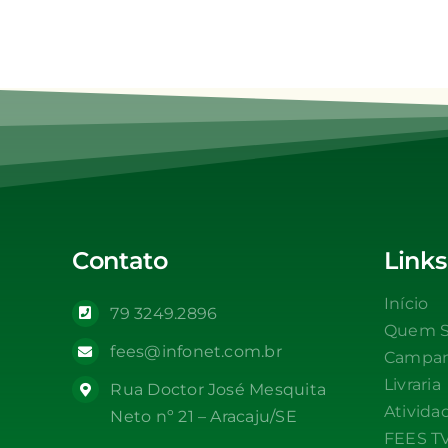
Contato
Links
Início
79 3249.2896
Quem 
fees@infonet.com.br
Campa
Livraria
Rua Doctor José Mesquita
Ativida
Neto nº 21 – Aracaju/SE
FEES T